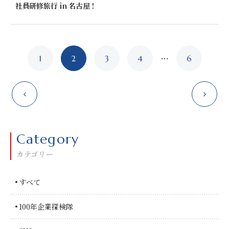
社員研修旅行 in 名古屋！
投
…
1
2
3
4
6
稿
ナ
ビ
Category
ゲー
カテゴリー
ショ
ン
すべて
100年企業探検隊