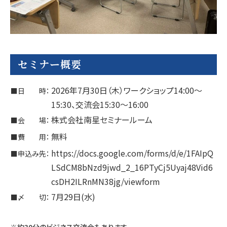
セミナー概要
2026年7月30日（木）ワークショップ14:00～
■日 時：
15:30、交流会15:30～16:00
株式会社南星セミナールーム
■会 場：
無料
■費 用：
https://docs.google.com/forms/d/e/1FAIpQ
■申込み先：
LSdCM8bNzd9jwd_2_16PTyCj5Uyaj48Vid6
csDH2ILRnMN38jg/viewform
7月29日(水)
■〆 切：
※約30分のビジネス交流会もあります。